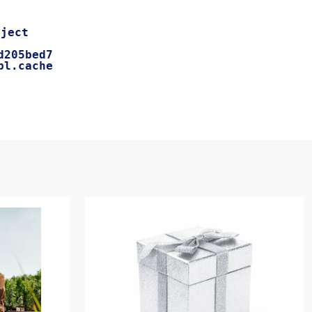
d205bed7
pl.cache