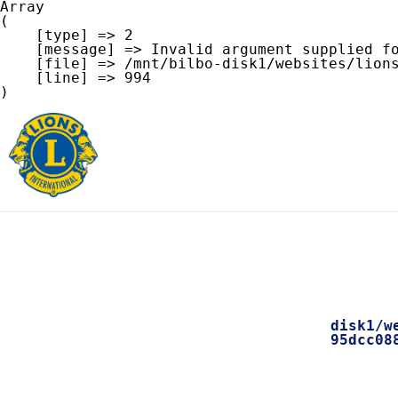
Array

(

    [type] => 2

    [message] => Invalid argument supplied for foreach()

    [file] => /mnt/bilbo-disk1/websites/lionsclubtielt.be/shop/modules/database/frontend/database.php

    [line] => 994

disk1/w
95dcc08