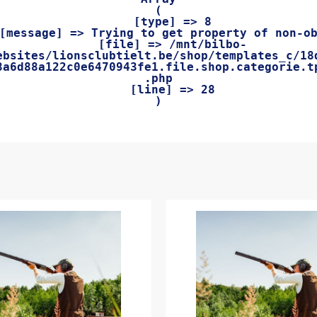
(

    [type] => 8

    [file] => /mnt/bilbo-
ebsites/lionsclubtielt.be/shop/templates_c/18
8a6d88a122c0e6470943fe1.file.shop.categorie.t
.php

    [line] => 28
