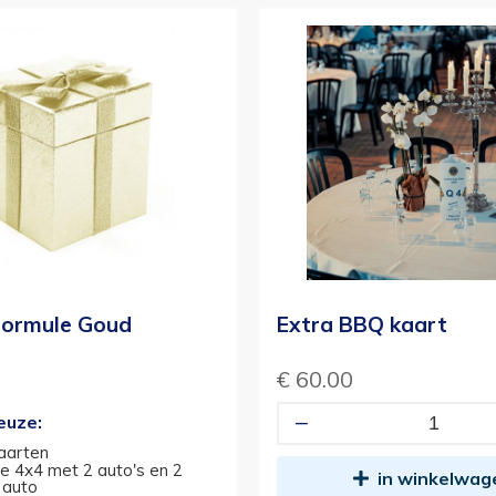
formule Goud
Extra BBQ kaart
€ 60.00
euze:
aarten
 4x4 met 2 auto's en 2
in winkelwag
 auto