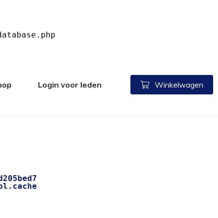
hop
Login voor leden
Winkelwagen
d205bed7
pl.cache