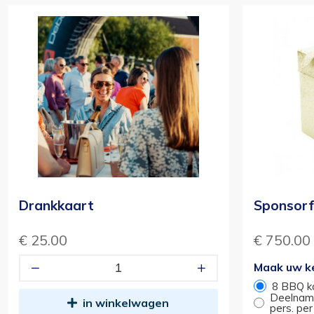
Drankkaart
Sponsor
€ 25.00
€ 750.00
Maak uw k
8 BBQ k
Deelname
in winkelwagen
pers. per