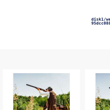
    [message] => Trying to get property of non-object

disk1/w
95dcc08