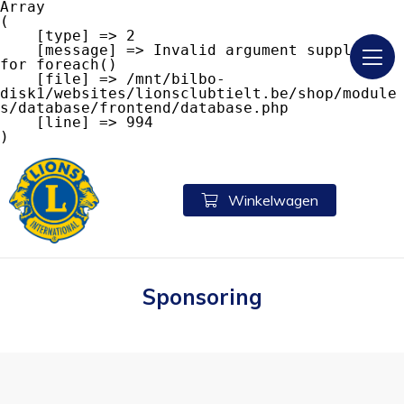
Array

(

    [type] => 2

    [message] => Invalid argument supplied 
for foreach()

    [file] => /mnt/bilbo-
disk1/websites/lionsclubtielt.be/shop/module
s/database/frontend/database.php

    [line] => 994

Winkelwagen
Sponsoring